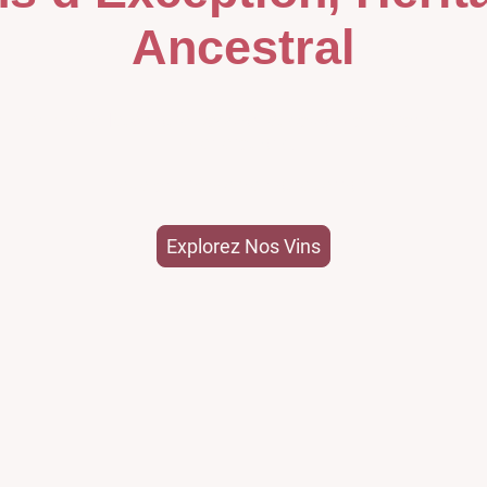
Ancestral
illésime reflète notre passion et savoir-faire transmis d
générations,
révélant l’âme de notre terroir .
Explorez Nos Vins